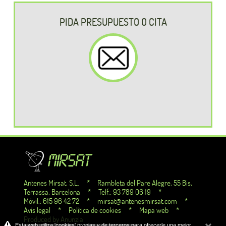
PIDA PRESUPUESTO O CITA
Antenes Mirsat, S.L. * Rambleta del Pare Alegre, 55 Bis,
Terrassa, Barcelona * Telf.: 93 789 06 19 *
Móvil.: 615 96 42 72 *
mirsat@antenesmirsat.com
*
Avís legal
*
Política de cookies
*
Mapa web
*
Produced by
Anunzia
Esta web utiliza 'cookies' propias y de terceros para ofrecerle una mejor